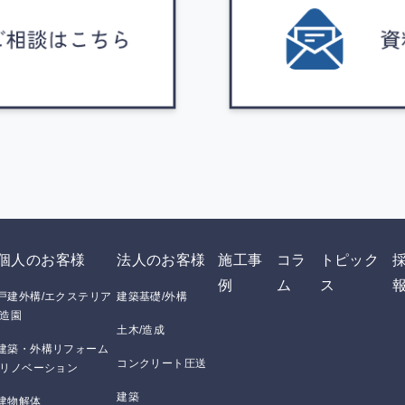
個人のお客様
法人のお客様
施工事
コラ
トピック
例
ム
ス
戸建外構/エクステリア
建築基礎/外構
/造園
土木/造成
建築・外構リフォーム
コンクリート圧送
/リノベーション
建築
建物解体