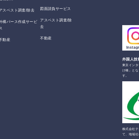
図面請負サービス
アスベスト調査/除去
アスベスト調査/除
外構パース作成サービ
去
ス
不動産
不動産
Insta
外国人技
東京インタ
け橋」とな
す。
株式会社テ
て、地域社